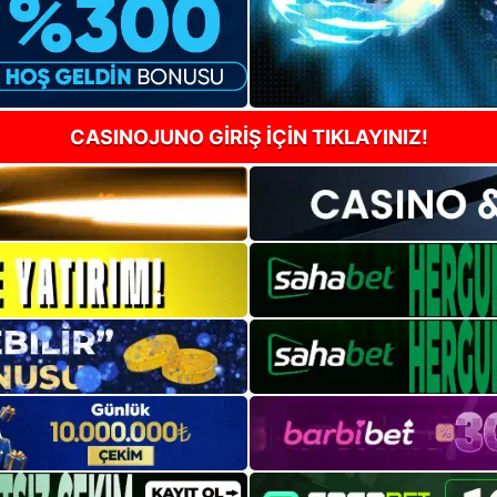
CASINOJUNO GİRİŞ İÇİN TIKLAYINIZ!