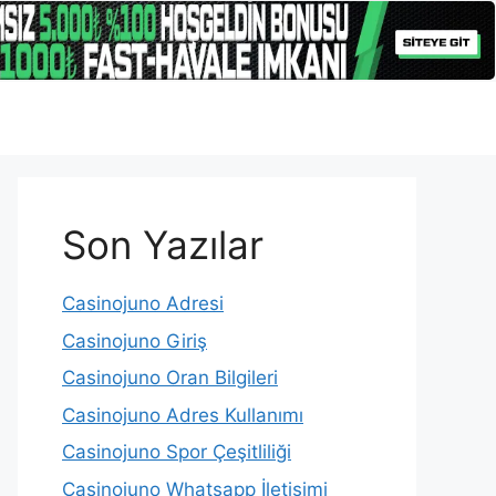
Son Yazılar
Casinojuno Adresi
Casinojuno Giriş
Casinojuno Oran Bilgileri
Casinojuno Adres Kullanımı
Casinojuno Spor Çeşitliliği
Casinojuno Whatsapp İletişimi