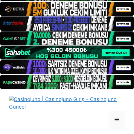
İçeriğe
atla
Menü