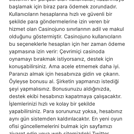
başlamak için biraz para ödemek zorundadır.
Kullanıcıların hesaplarına hızlı ve güvenli bir
şekilde para göndermelerine izin veren bir
hizmet olan Casinojuno sınırlarının adil ve makul
olduğunu göstermiştir. Casinojuno kullanıcıların
bu seçeneklerle hesapları için her zaman ödeme
yapmasına izin verir: Çevrimiçi casinoda
oynamayı bırakmak istiyorsanız, destek için
konuşabilirsiniz. Ama acele etmemek daha iyi.
Paranızı almak için hesabınıza gidin ve çıkarın.
Öyleyse bonusu al. Şirketin yapmanızı istediği
şeyi yapmalısınız. Bonusunuzu aldığınızda,
destek ekibi hesabınızı kapatmaya çalışacaktır.
İşlemlerinizi hızlı ve kolay bir şekilde
yapabilirsiniz. Para sorununuz yoksa, hesabınız
aynı gün sistemden kaldırılacaktır. En yeni oyun
ofisi güncellemelerini bulmak için sayfamızı
ziyaret edin veya web sitemizdeki Twitter