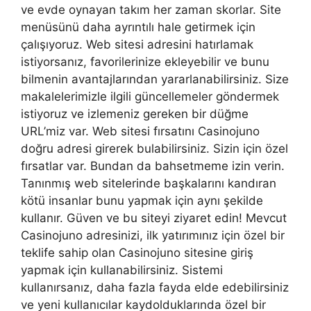
ve evde oynayan takım her zaman skorlar. Site
menüsünü daha ayrıntılı hale getirmek için
çalışıyoruz. Web sitesi adresini hatırlamak
istiyorsanız, favorilerinize ekleyebilir ve bunu
bilmenin avantajlarından yararlanabilirsiniz. Size
makalelerimizle ilgili güncellemeler göndermek
istiyoruz ve izlemeniz gereken bir düğme
URL’miz var. Web sitesi fırsatını Casinojuno
doğru adresi girerek bulabilirsiniz. Sizin için özel
fırsatlar var. Bundan da bahsetmeme izin verin.
Tanınmış web sitelerinde başkalarını kandıran
kötü insanlar bunu yapmak için aynı şekilde
kullanır. Güven ve bu siteyi ziyaret edin! Mevcut
Casinojuno adresinizi, ilk yatırımınız için özel bir
teklife sahip olan Casinojuno sitesine giriş
yapmak için kullanabilirsiniz. Sistemi
kullanırsanız, daha fazla fayda elde edebilirsiniz
ve yeni kullanıcılar kaydolduklarında özel bir