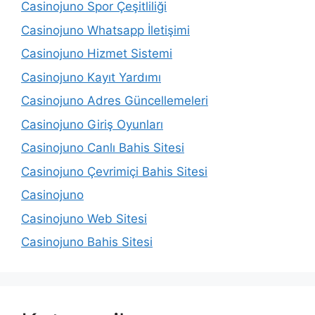
Casinojuno Spor Çeşitliliği
Casinojuno Whatsapp İletişimi
Casinojuno Hizmet Sistemi
Casinojuno Kayıt Yardımı
Casinojuno Adres Güncellemeleri
Casinojuno Giriş Oyunları
Casinojuno Canlı Bahis Sitesi
Casinojuno Çevrimiçi Bahis Sitesi
Casinojuno
Casinojuno Web Sitesi
Casinojuno Bahis Sitesi