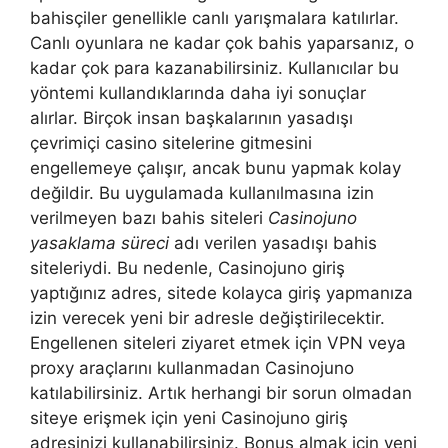
bahisçiler genellikle canlı yarışmalara katılırlar.
Canlı oyunlara ne kadar çok bahis yaparsanız, o
kadar çok para kazanabilirsiniz. Kullanıcılar bu
yöntemi kullandıklarında daha iyi sonuçlar
alırlar. Birçok insan başkalarının yasadışı
çevrimiçi casino sitelerine gitmesini
engellemeye çalışır, ancak bunu yapmak kolay
değildir. Bu uygulamada kullanılmasına izin
verilmeyen bazı bahis siteleri
Casinojuno
yasaklama süreci
adı verilen yasadışı bahis
siteleriydi. Bu nedenle, Casinojuno giriş
yaptığınız adres, sitede kolayca giriş yapmanıza
izin verecek yeni bir adresle değiştirilecektir.
Engellenen siteleri ziyaret etmek için VPN veya
proxy araçlarını kullanmadan Casinojuno
katılabilirsiniz. Artık herhangi bir sorun olmadan
siteye erişmek için yeni Casinojuno giriş
adresinizi kullanabilirsiniz. Bonus almak için yeni