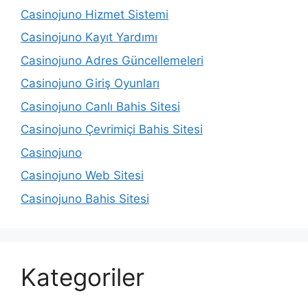
Casinojuno Hizmet Sistemi
Casinojuno Kayıt Yardımı
Casinojuno Adres Güncellemeleri
Casinojuno Giriş Oyunları
Casinojuno Canlı Bahis Sitesi
Casinojuno Çevrimiçi Bahis Sitesi
Casinojuno
Casinojuno Web Sitesi
Casinojuno Bahis Sitesi
Kategoriler