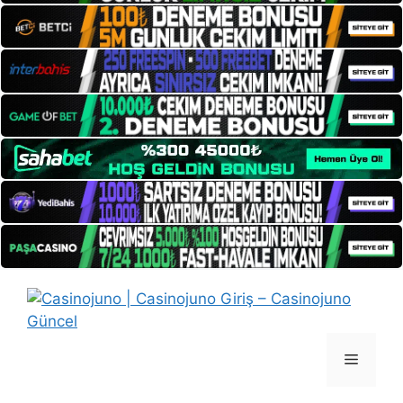
İçeriğe
atla
Menü