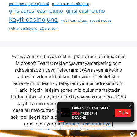
casinojuno şüphe çözümü
casino sitesi casinojuno
giris adresi casinojuno
girisi casinojuno
kayit casinojuno
mobil casinojuno
sosyal medya
twitter casinojuno
ziyaret edin
Avrasya'nın en büyük reklam platformunda olmak için
Microsoft Teams:
reklam@avrasyamarketing.com
adresimizden veya Telegram: @Avrasyamarketing
adresimizden irtibat kurabilirsiniz. (Tek iletişim
adreslerimiz teams / telegram ve mail adresimizdir.
Harici hiçbir iletişim adresimiz bulunmamaktadır.
Lütfen itibar etmeyiniz.) Türkiye yasalarına göre 7258
sayılı kanun uyarınca yasa dışı bahis oynamanın
cezaları mevcuttur. Şu an bulunduğunuz site hiç bir
şekilde illegal bahis oyunları oynatmıyor ve oynamaya
aracı olmuyordur.
betface
|
casinodünya
|
royalgardenbet
|
favoribahis
|
betsalvador
|
×