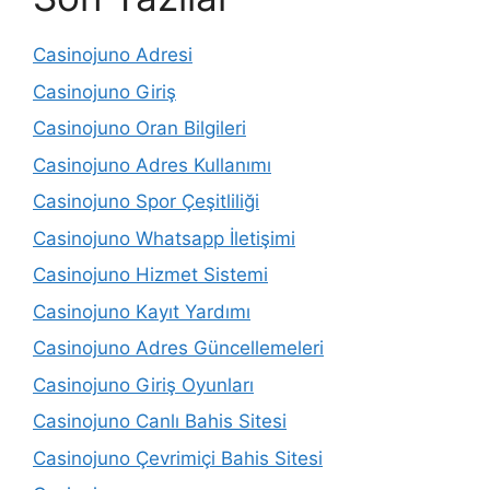
Casinojuno Adresi
Casinojuno Giriş
Casinojuno Oran Bilgileri
Casinojuno Adres Kullanımı
Casinojuno Spor Çeşitliliği
Casinojuno Whatsapp İletişimi
Casinojuno Hizmet Sistemi
Casinojuno Kayıt Yardımı
Casinojuno Adres Güncellemeleri
Casinojuno Giriş Oyunları
Casinojuno Canlı Bahis Sitesi
Casinojuno Çevrimiçi Bahis Sitesi