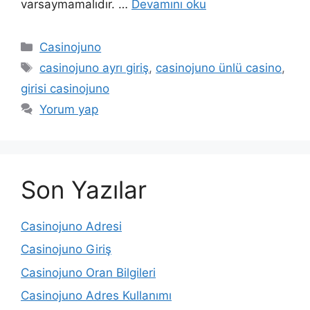
varsaymamalıdır. …
Devamını oku
Kategoriler
Casinojuno
Etiketler
casinojuno ayrı giriş
,
casinojuno ünlü casino
,
girisi casinojuno
Yorum yap
Son Yazılar
Casinojuno Adresi
Casinojuno Giriş
Casinojuno Oran Bilgileri
Casinojuno Adres Kullanımı