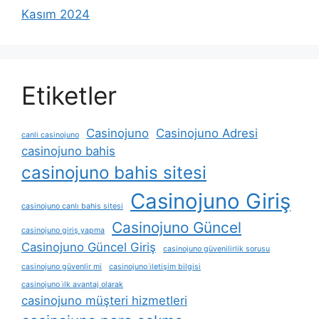
Kasım 2024
Etiketler
Casinojuno
Casinojuno Adresi
canli casinojuno
casinojuno bahis
casinojuno bahis sitesi
Casinojuno Giriş
casinojuno canlı bahis sitesi
Casinojuno Güncel
casinojuno giriş yapma
Casinojuno Güncel Giriş
casinojuno güvenilirlik sorusu
casinojuno güvenlir mi
casinojuno i̇letişim bilgisi
casinojuno i̇lk avantaj olarak
casinojuno müşteri hizmetleri