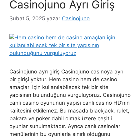
Casinojuno Ayrı Giriş
Şubat 5, 2025
yazar
Casinojuno
Casinojuno ayrı giriş Casinojuno casinoya ayrı
bir girişi yoktur. Hem casino hem de casino
amaçları için kullanılabilecek tek bir site
yapısının bulunduğunu vurguluyoruz. Casinojuno
canlı casino oyununun yapısı canlı casino HD’nin
kalitesini etkilemez. Bu masada blackjack, rulet,
bakara ve poker dahil olmak üzere çeşitli
oyunlar sunulmaktadır. Ayrıca canlı casinolar
menülerinin bu oyunlarla sınırlı olduğunu