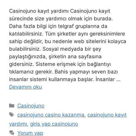
Casinojuno kayıt yardımı Casinojuno kayıt
sürecinde size yardımcı olmak için burada.
Daha fazla bilgi için telgraf gruplarına da
katılabilirsiniz. Tüm şirketler aynı gereksinimlere
sahip değildir, bu nedenle web sitelerini kolayca
bulabilirsiniz. Sosyal medyada bir şey
paylaştığınızda, şirketin ana sayfasına
gidersiniz. Sisteme erişmek için bağlantıyı
tıklamanız gerekir. Bahis yapmayı seven bazı
insanlar sistemi kullanmaya başlar. İnsanlar …
Devamını oku
Kategoriler
Casinojuno
Etiketler
casinojuno casino kazanma
,
casinojuno kayıt
yardımı
,
giris yap casinojuno
Yorum yap