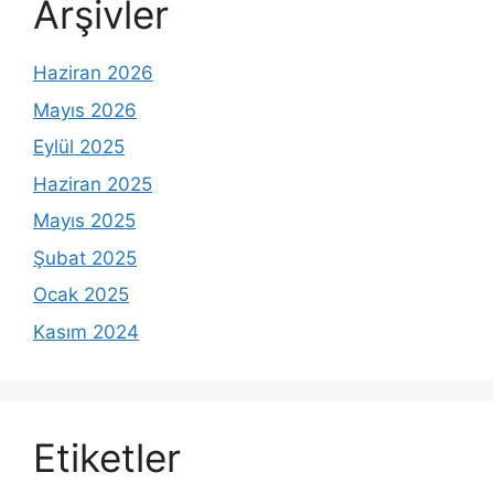
Arşivler
Haziran 2026
Mayıs 2026
Eylül 2025
Haziran 2025
Mayıs 2025
Şubat 2025
Ocak 2025
Kasım 2024
Etiketler