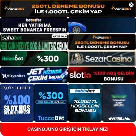
×
CASINOJUNO GİRİŞ İÇİN TIKLAYINIZ!