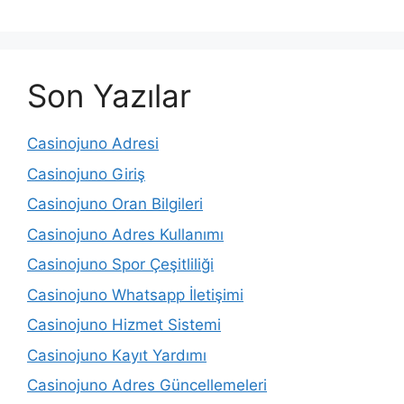
Son Yazılar
Casinojuno Adresi
Casinojuno Giriş
Casinojuno Oran Bilgileri
Casinojuno Adres Kullanımı
Casinojuno Spor Çeşitliliği
Casinojuno Whatsapp İletişimi
Casinojuno Hizmet Sistemi
Casinojuno Kayıt Yardımı
Casinojuno Adres Güncellemeleri