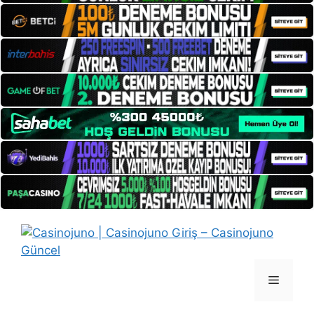
İçeriğe
atla
Menü