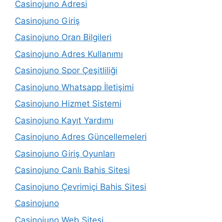
Casinojuno Adresi
Casinojuno Giriş
Casinojuno Oran Bilgileri
Casinojuno Adres Kullanımı
Casinojuno Spor Çeşitliliği
Casinojuno Whatsapp İletişimi
Casinojuno Hizmet Sistemi
Casinojuno Kayıt Yardımı
Casinojuno Adres Güncellemeleri
Casinojuno Giriş Oyunları
Casinojuno Canlı Bahis Sitesi
Casinojuno Çevrimiçi Bahis Sitesi
Casinojuno
Casinojuno Web Sitesi