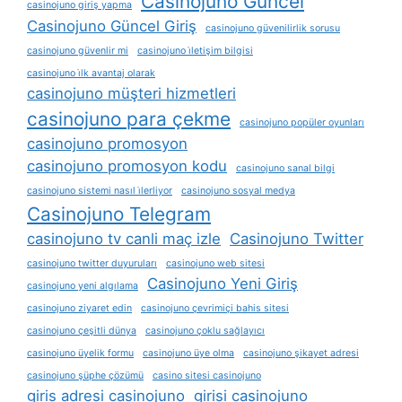
Casinojuno Güncel
casinojuno giriş yapma
Casinojuno Güncel Giriş
casinojuno güvenilirlik sorusu
casinojuno güvenlir mi
casinojuno i̇letişim bilgisi
casinojuno i̇lk avantaj olarak
casinojuno müşteri hizmetleri
casinojuno para çekme
casinojuno popüler oyunları
casinojuno promosyon
casinojuno promosyon kodu
casinojuno sanal bilgi
casinojuno sistemi nasıl i̇lerliyor
casinojuno sosyal medya
Casinojuno Telegram
casinojuno tv canli maç izle
Casinojuno Twitter
casinojuno twitter duyuruları
casinojuno web sitesi
Casinojuno Yeni Giriş
casinojuno yeni algılama
casinojuno ziyaret edin
casinojuno çevrimiçi bahis sitesi
casinojuno çeşitli dünya
casinojuno çoklu sağlayıcı
casinojuno üyelik formu
casinojuno üye olma
casinojuno şikayet adresi
casinojuno şüphe çözümü
casino sitesi casinojuno
giris adresi casinojuno
girisi casinojuno