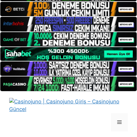
İçeriğe
atla
Menü