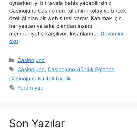
oynarken iyi bir tavırla bahis yapabilirsiniz.
Casinojuno Casino’nun kullanımı kolay ve birçok
özelliği olan bir web sitesi vardır. Katılmak için
her yaştan ve arka plandan insanı
memnuniyetle karşılıyor. İnsanların …
Devamını
oku
Kategoriler
Casinojuno
Etiketler
Casinojuno
,
Casinojuno Günlük Eğlence
,
Casinojuno Kaliteli Üyelik
Yorum yap
Son Yazılar