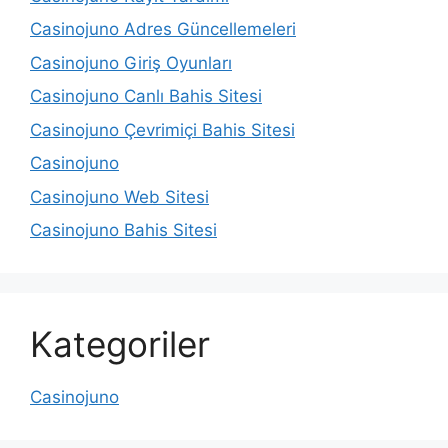
Casinojuno Adres Güncellemeleri
Casinojuno Giriş Oyunları
Casinojuno Canlı Bahis Sitesi
Casinojuno Çevrimiçi Bahis Sitesi
Casinojuno
Casinojuno Web Sitesi
Casinojuno Bahis Sitesi
Kategoriler
Casinojuno