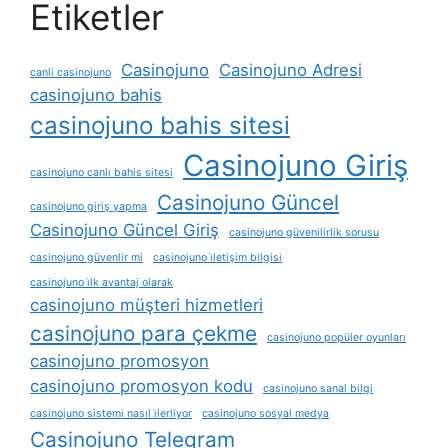
Etiketler
Casinojuno
Casinojuno Adresi
canli casinojuno
casinojuno bahis
casinojuno bahis sitesi
Casinojuno Giriş
casinojuno canlı bahis sitesi
Casinojuno Güncel
casinojuno giriş yapma
Casinojuno Güncel Giriş
casinojuno güvenilirlik sorusu
casinojuno güvenlir mi
casinojuno i̇letişim bilgisi
casinojuno i̇lk avantaj olarak
casinojuno müşteri hizmetleri
casinojuno para çekme
casinojuno popüler oyunları
casinojuno promosyon
casinojuno promosyon kodu
casinojuno sanal bilgi
casinojuno sistemi nasıl i̇lerliyor
casinojuno sosyal medya
Casinojuno Telegram