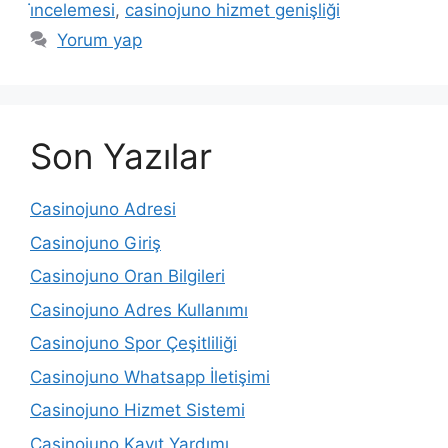
i̇ncelemesi
,
casinojuno hizmet genişliği
Yorum yap
Son Yazılar
Casinojuno Adresi
Casinojuno Giriş
Casinojuno Oran Bilgileri
Casinojuno Adres Kullanımı
Casinojuno Spor Çeşitliliği
Casinojuno Whatsapp İletişimi
Casinojuno Hizmet Sistemi
Casinojuno Kayıt Yardımı