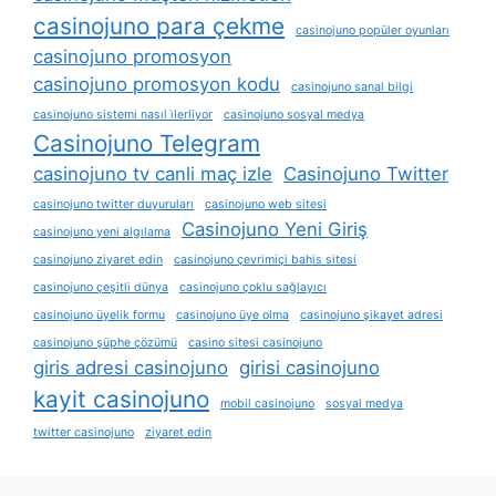
casinojuno para çekme
casinojuno popüler oyunları
casinojuno promosyon
casinojuno promosyon kodu
casinojuno sanal bilgi
casinojuno sistemi nasıl i̇lerliyor
casinojuno sosyal medya
Casinojuno Telegram
casinojuno tv canli maç izle
Casinojuno Twitter
casinojuno twitter duyuruları
casinojuno web sitesi
Casinojuno Yeni Giriş
casinojuno yeni algılama
casinojuno ziyaret edin
casinojuno çevrimiçi bahis sitesi
casinojuno çeşitli dünya
casinojuno çoklu sağlayıcı
casinojuno üyelik formu
casinojuno üye olma
casinojuno şikayet adresi
casinojuno şüphe çözümü
casino sitesi casinojuno
giris adresi casinojuno
girisi casinojuno
kayit casinojuno
mobil casinojuno
sosyal medya
twitter casinojuno
ziyaret edin