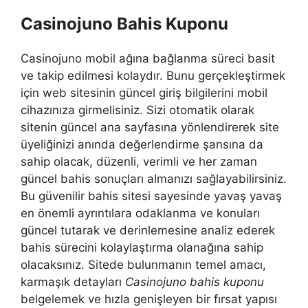
Casinojuno Bahis Kuponu
Casinojuno mobil ağına bağlanma süreci basit
ve takip edilmesi kolaydır. Bunu gerçekleştirmek
için web sitesinin güncel giriş bilgilerini mobil
cihazınıza girmelisiniz. Sizi otomatik olarak
sitenin güncel ana sayfasına yönlendirerek site
üyeliğinizi anında değerlendirme şansına da
sahip olacak, düzenli, verimli ve her zaman
güncel bahis sonuçları almanızı sağlayabilirsiniz.
Bu güvenilir bahis sitesi sayesinde yavaş yavaş
en önemli ayrıntılara odaklanma ve konuları
güncel tutarak ve derinlemesine analiz ederek
bahis sürecini kolaylaştırma olanağına sahip
olacaksınız. Sitede bulunmanın temel amacı,
karmaşık detayları
Casinojuno bahis kuponu
belgelemek ve hızla genişleyen bir fırsat yapısı