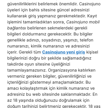
güvenilirliklerini belirlemek önemlidir. Casinojuno
üyeleri için bahis sitesine güncel adresinizi
kullanarak giriş yapmanız gerekmektedir. Kayıt
işlemini tamamladıktan sonra,
Casinojuno mobil
bağlantısı
belirlenen sekmelerdeki gerekli
bilgileri doldurmanız gerekecektir. Bu bilgiler
genellikle adınızı, soyadınızı, yaşınızı, telefon
numaranızı, kimlik numaranızı ve adresinizi
içerir. Gerekli tüm
Casinojuno yeni giriş
kişisel
bilgilerinizi doğru bir şekilde sağlamadığınız
takdirde oyun sitesine üyeliğinizi
tamamlayamazsınız. Organizasyona katılırken
vermeniz gereken bilgiler, güvenilirliğinizi ve
içtenliğinizi göstermeyi amaçlamaktadır. Bu
amacı kolaylaştırmak için kimlik numaranız ve
adresiniz bu web sitesinde saklanmaktadır. En
az 18 yaşında olduğunuzu doğrulamak için
doğum tarihinizi belirtmeniz gerekecektir. 18 yaş