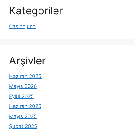
Kategoriler
Casinojuno
Arşivler
Haziran 2026
Mayıs 2026
Eylül 2025
Haziran 2025
Mayıs 2025
Şubat 2025