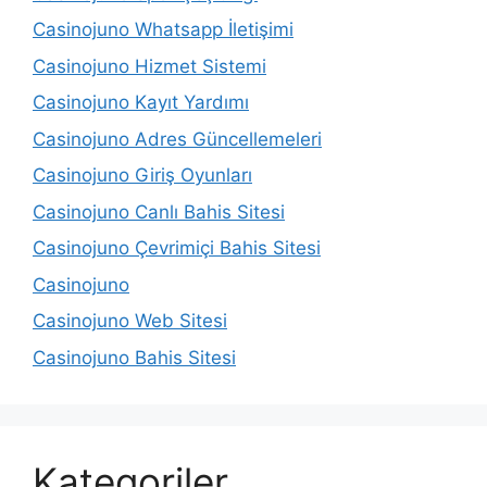
Casinojuno Whatsapp İletişimi
Casinojuno Hizmet Sistemi
Casinojuno Kayıt Yardımı
Casinojuno Adres Güncellemeleri
Casinojuno Giriş Oyunları
Casinojuno Canlı Bahis Sitesi
Casinojuno Çevrimiçi Bahis Sitesi
Casinojuno
Casinojuno Web Sitesi
Casinojuno Bahis Sitesi
Kategoriler