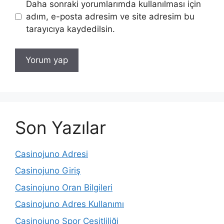
Daha sonraki yorumlarımda kullanılması için
adım, e-posta adresim ve site adresim bu
tarayıcıya kaydedilsin.
Son Yazılar
Casinojuno Adresi
Casinojuno Giriş
Casinojuno Oran Bilgileri
Casinojuno Adres Kullanımı
Casinojuno Spor Çeşitliliği