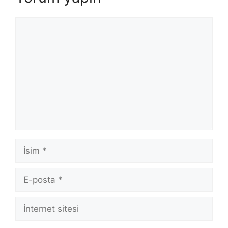
Yorum
İsim
E-
posta
İnternet
sitesi