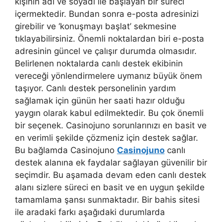
kişinin adı ve soyadı ile başlayan bir süreci
içermektedir. Bundan sonra e-posta adresinizi
girebilir ve ‘konuşmayı başlat’ sekmesine
tıklayabilirsiniz. Önemli noktalardan biri e-posta
adresinin güncel ve çalışır durumda olmasıdır.
Belirlenen noktalarda canlı destek ekibinin
vereceği yönlendirmelere uymanız büyük önem
taşıyor. Canlı destek personelinin yardım
sağlamak için günün her saati hazır olduğu
yaygın olarak kabul edilmektedir. Bu çok önemli
bir seçenek. Casinojuno sorunlarınızı en basit ve
en verimli şekilde çözmeniz için destek sağlar.
Bu bağlamda Casinojuno
Casinojuno
canlı
destek alanına ek faydalar sağlayan güvenilir bir
seçimdir. Bu aşamada devam eden canlı destek
alanı sizlere süreci en basit ve en uygun şekilde
tamamlama şansı sunmaktadır. Bir bahis sitesi
ile aradaki farkı aşağıdaki durumlarda