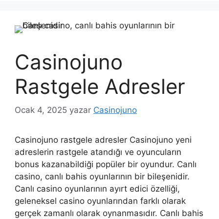
Casinojuno
Rastgele Adresler
Ocak 4, 2025
yazar
Casinojuno
Casinojuno rastgele adresler Casinojuno yeni
adreslerin rastgele atandığı ve oyuncuların
bonus kazanabildiği popüler bir oyundur. Canlı
casino, canlı bahis oyunlarının bir bileşenidir.
Canlı casino oyunlarının ayırt edici özelliği,
geleneksel casino oyunlarından farklı olarak
gerçek zamanlı olarak oynanmasıdır. Canlı bahis